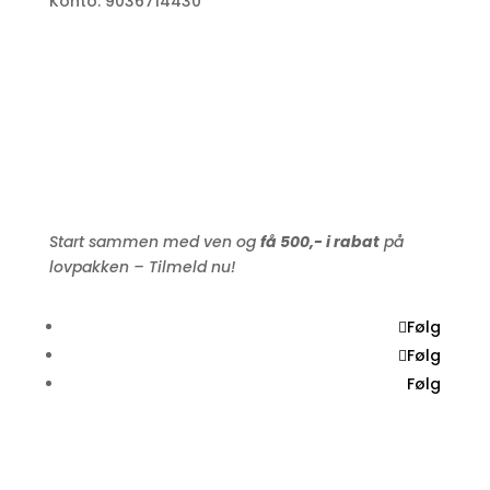
Konto: 9036714430
Start sammen med ven og
få 500,- i rabat
på
lovpakken – Tilmeld nu!
Følg
Følg
Følg